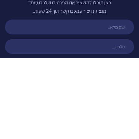
כאן תוכלו להשאיר את הפרטים שלכם ואחד
מנציגינו יצור עמכם קשר תוך 24 שעות.
שליחה
צור קשר
טל. 054-592-6136
דוא"ל. team@weblix.co.il