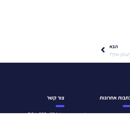
הבא
תבות אחרונות
צור קשר
הי אוטומציית נטישת עגלה ואיך
טל. 054-592-6136
מכרו יותר בעזרתה?
דוא"ל. team@weblix.co.il