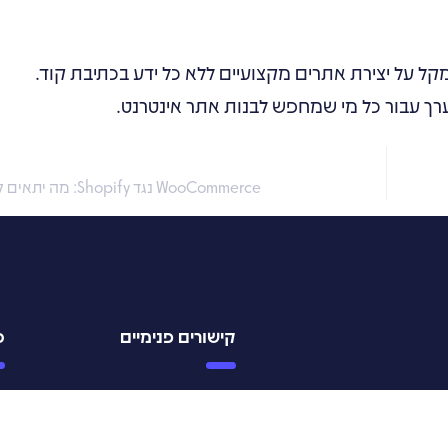
קל על יצירת אתרים מקצועיים ללא כל ידע בכתיבת קוד.
ערך עבור כל מי שמחפש לבנות אתר אינטרנט.
WooCommerce נגד Shopify: מה יתאים לעסק שלך?
קישורים פנימיים
כ
פתרונות ושירותים
מ
ת
פרויקטים