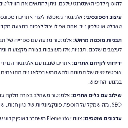
להוסיף לדפי האינטרנט שלכם. ניתן להתאים את הווידג'טים 
עיצוב רספונסיבי:
אלמנטור מאפשר ליצור אתרים רספונסיביי
טאבלט או טלפון נייד. אתה אפילו יכול לצפות בתצוגה מקד
תבניות מוכנות מראש:
אלמנטור מגיעה עם ספרייה של תב
לעיצובים שלכם. תבניות אלו מעוצבות בצורה מקצועית ונית
ידידותי לקידום אתרים:
אופטימיזציה של תמונות ולהשתמש בפלאגינים התואמים 
במנועי החיפוש.
שילוב עם כלים אחרים:
SEO, מה שמקל על הוספת פונקציונליות של כגון חנות, שיווק בדוא"ל ואופטימיזציה של SEO לאתר שלך.
עדכונים שוטפים:
צוות Elementor משחרר באופן קבוע עדכונים, מוסיף תכונות חדשות ומשפר את התכונות הקיימות.