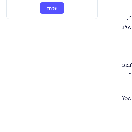
שליחה
י,
שלו.
גיות, לבצע
ך
לקה עם כלים ותוספים פופולריים אחרים כמו WooCommerce ו-Yoast